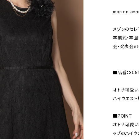
maison anni
メゾンのセレ
卒業式・卒園
会・発表会et
■品番：3051
オトナ可愛い
ハイウエスト
■POINT
オトナ可愛い
ップのハイウ