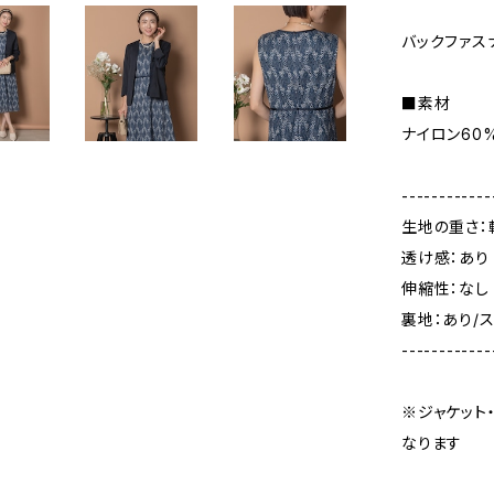
バックファス
■素材
ナイロン60
------------
生地の重さ：
透け感：あり
伸縮性：なし
裏地：あり/
------------
※ジャケット
なります