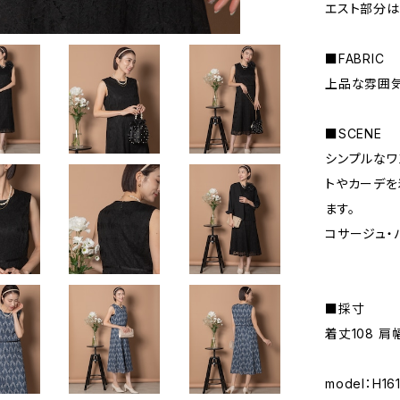
エスト部分は
■FABRIC
上品な雰囲気
■SCENE
シンプルなワ
トやカーデを
ます。
コサージュ・
■採寸
着丈108 肩
model：H1