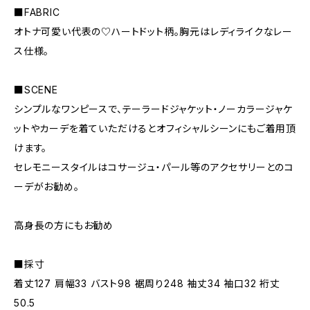
■FABRIC
オトナ可愛い代表の♡ハートドット柄。胸元はレディライクなレー
ス仕様。
■SCENE
シンプルなワンピースで、テーラードジャケット・ノーカラージャケ
ットやカーデを着ていただけるとオフィシャルシーンにもご着用頂
けます。
セレモニースタイルはコサージュ・パール等のアクセサリーとのコ
ーデがお勧め。
高身長の方にもお勧め
■採寸
着丈127 肩幅33 バスト98 裾周り248 袖丈34 袖口32 裄丈
50.5