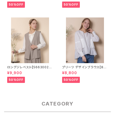
50%OFF
50%OFF
ロングジレベスト【5663002】S
プリーツ デザインブラウス【826
ET可
4004】
¥9,900
¥8,800
50%OFF
50%OFF
CATEGORY