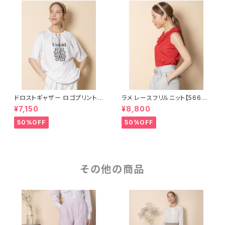
ドロストギャザー ロゴプリントカ
ラメ レースフリルニット【56681
ットソー【8260103】
01】
¥7,150
¥8,800
50%OFF
50%OFF
その他の商品