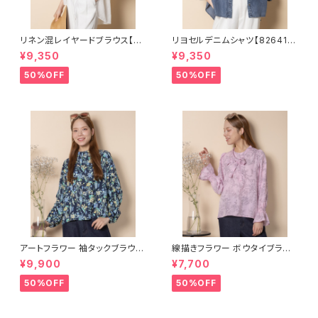
リネン混レイヤードブラウス【82
リヨセルデニムシャツ【826410
64109】
5】
¥9,350
¥9,350
50%OFF
50%OFF
アートフラワー 袖タックブラウス
線描きフラワー ボウタイブラウ
【5664006】
ス【5664004】
¥9,900
¥7,700
50%OFF
50%OFF