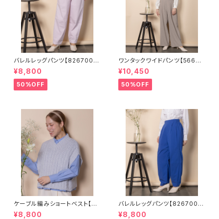
バレルレッグパンツ【826700
ワンタックワイドパンツ【56670
3】
01】SET可
¥8,800
¥10,450
50%OFF
50%OFF
ケーブル編みショートベスト【82
バレルレッグパンツ【826700
68001】
3】
¥8,800
¥8,800