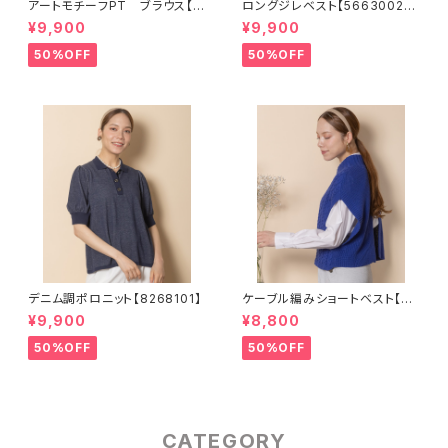
アートモチーフPT ブラウス【5
ロングジレベスト【5663002】S
664104】
ET可
¥9,900
¥9,900
50%OFF
50%OFF
デニム調ポロニット【8268101】
ケーブル編みショートベスト【82
68001】
¥9,900
¥8,800
50%OFF
50%OFF
CATEGORY