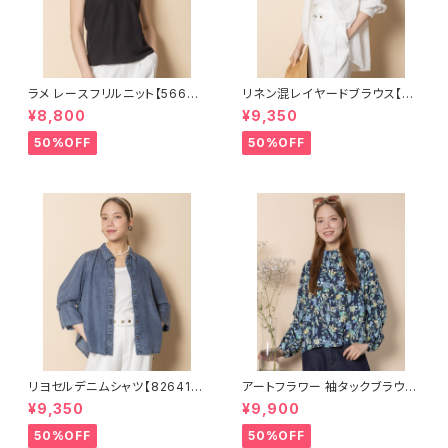
ラメ レースフリルニット【56681
リネン混レイヤードブラウス【82
01】
64109】
¥8,800
¥9,350
50%OFF
50%OFF
リヨセルデニムシャツ【826410
アートフラワー 袖タックブラウス
5】
【5664006】
¥9,350
¥9,900
50%OFF
50%OFF