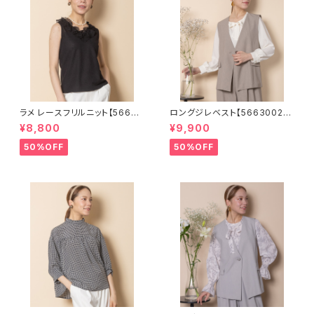
ラメ レースフリルニット【56681
ロングジレベスト【5663002】S
01】
ET可
¥8,800
¥9,900
50%OFF
50%OFF