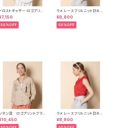
ドロストギャザー ロゴプリント
ラメ レースフリルニット【566
カットソー【8260103】
8101】
¥7,150
¥8,800
50%OFF
50%OFF
リネン混 ロゴプリントブラウ
ラメ レースフリルニット【566
ス【8264110】
8101】
¥10,450
¥8,800
50%OFF
50%OFF