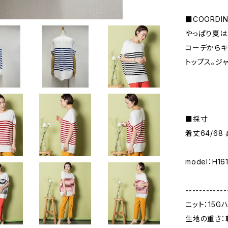
■COORDIN
やっぱり夏は
コーデからキ
トップス。ジ
■採寸
着丈64/68
model：H1
------------
ニット：15G
生地の重さ：