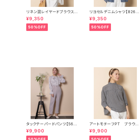
リネン混レイヤードブラウス
リヨセルデニムシャツ【8264
【8264109】
05】
¥9,350
¥9,350
50%OFF
50%OFF
タックテーパードパンツ【566
アートモチーフPT ブラウス
7003】SET可
【5664104】
¥9,900
¥9,900
50%OFF
50%OFF