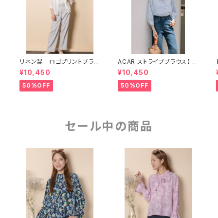
ソ
リネン混 ロゴプリントブラウ
ACAR ストライプブラウス【82
ス【8264110】
64102】
¥10,450
¥10,450
50%OFF
50%OFF
セール中の商品