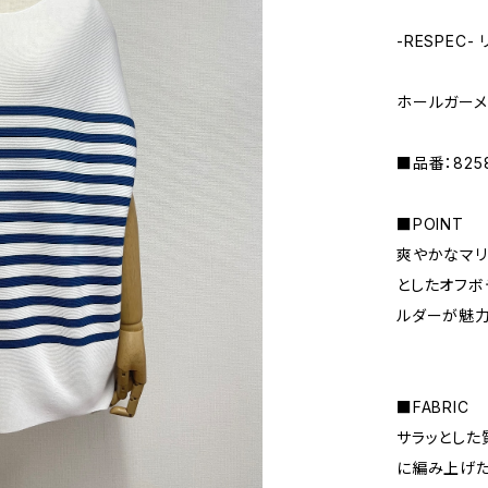
-RESPEC-
ホールガーメ
■品番：8258
■POINT
爽やかなマリ
としたオフボ
ルダーが魅力
■FABRIC
サラッとした
に編み上げた