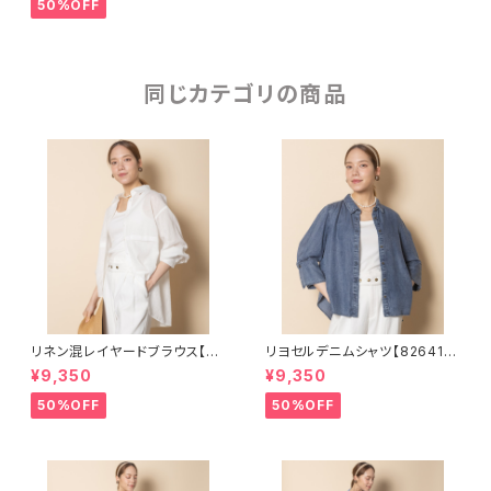
50%OFF
同じカテゴリの商品
リネン混レイヤードブラウス【82
リヨセルデニムシャツ【826410
64109】
5】
¥9,350
¥9,350
50%OFF
50%OFF