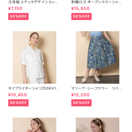
立体袖 ステッチデザインカットソ
刺繍ロゴ オープンカラーシャツ
ー【8260002】
【8264006】
¥7,150
¥15,950
50%OFF
50%OFF
タイプライターシャツ【566410
マリーナ・シーフラワー リバテ
2】
ィスカート【5665102】
¥10,450
¥13,200
50%OFF
50%OFF