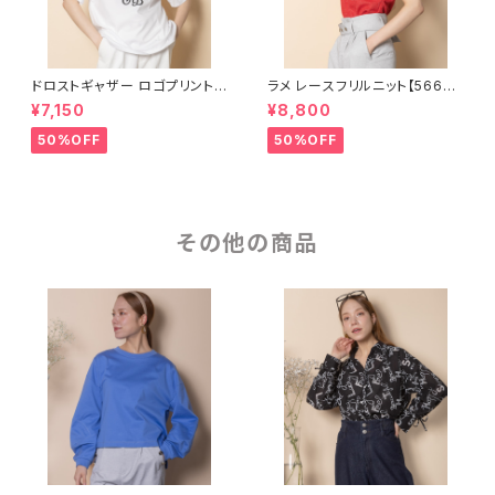
ドロストギャザー ロゴプリントカ
ラメ レースフリルニット【56681
ットソー【8260103】
01】
¥7,150
¥8,800
50%OFF
50%OFF
その他の商品