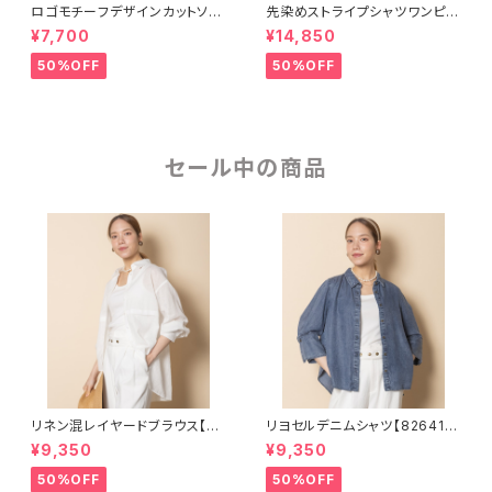
ロゴモチーフデザインカットソー
先染めストライプシャツワンピー
【8260102】
ス【8261101】
¥7,700
¥14,850
50%OFF
50%OFF
セール中の商品
リネン混レイヤードブラウス【82
リヨセルデニムシャツ【826410
64109】
5】
¥9,350
¥9,350
50%OFF
50%OFF