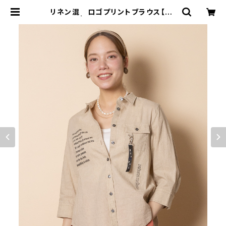
リネン混 ロゴプリントブラウス【82
64110】 | granyamaki official s
hop