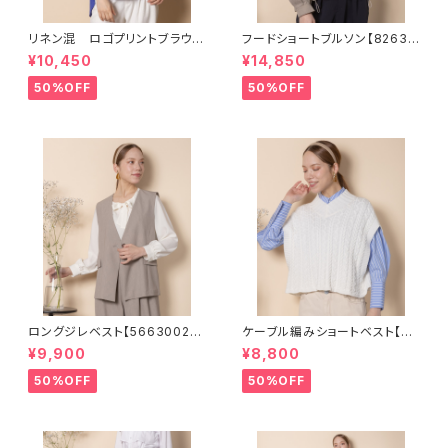
リネン混 ロゴプリントブラウス
フードショートブルソン【82630
【8264110】
03】
¥10,450
¥14,850
50%OFF
50%OFF
ロングジレベスト【5663002】S
ケーブル編みショートベスト【82
ET可
68001】
¥9,900
¥8,800
50%OFF
50%OFF