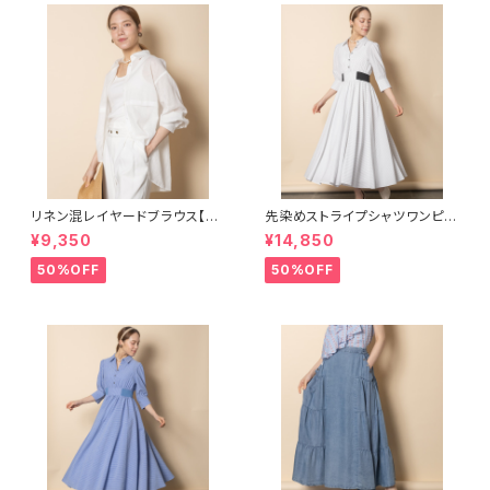
リネン混レイヤードブラウス【82
先染めストライプシャツワンピー
64109】
ス【8261101】
¥9,350
¥14,850
50%OFF
50%OFF