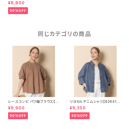
オーバー【8260001】
¥8,800
50%OFF
同じカテゴリの商品
レースコンビ パフ袖ブラウス【8
リヨセルデニムシャツ【826410
264106】
5】
¥9,900
¥9,350
50%OFF
50%OFF