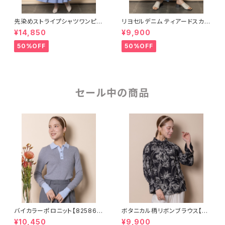
先染めストライプシャツワンピー
リヨセルデニム ティアードスカ
ス【8261101】
ート【8265101】
¥14,850
¥9,900
50%OFF
50%OFF
セール中の商品
バイカラーポロニット【825860
ボタニカル柄リボンブラウス【56
5】
54509】
¥10,450
¥9,900