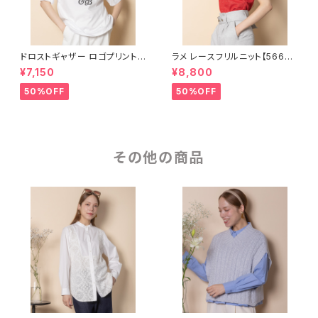
ドロストギャザー ロゴプリントカ
ラメ レースフリルニット【56681
ットソー【8260103】
01】
¥7,150
¥8,800
50%OFF
50%OFF
その他の商品