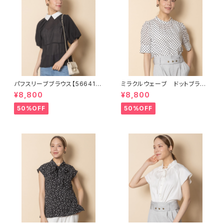
パフスリーブブラウス【566411
ミラクルウェーブ ドットブラウ
2】
ス【5664108】
¥8,800
¥8,800
50%OFF
50%OFF