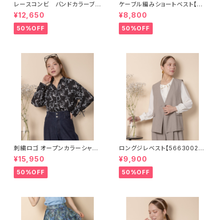
レースコンビ バンドカラーブラ
ケーブル編みショートベスト【82
ウス【8264005】
68001】
¥12,650
¥8,800
50%OFF
50%OFF
刺繍ロゴ オープンカラーシャツ
ロングジレベスト【5663002】S
【8264006】
ET可
¥15,950
¥9,900
50%OFF
50%OFF