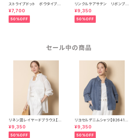
ストライプドット ボウタイブラ
リンクルケアサテン リボンブラ
ウス【5664109】
ウス【5664110】
¥7,700
¥9,350
50%OFF
50%OFF
セール中の商品
リネン混レイヤードブラウス【82
リヨセルデニムシャツ【826410
64109】
5】
¥9,350
¥9,350
50%OFF
50%OFF