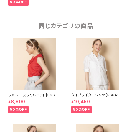
50%OFF
同じカテゴリの商品
ラメ レースフリルニット【56681
タイプライターシャツ【566410
01】
2】
¥8,800
¥10,450
50%OFF
50%OFF