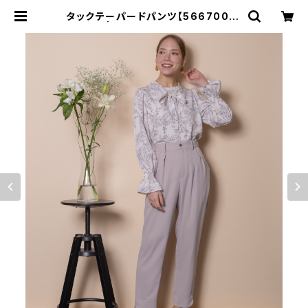
タックテーパードパンツ【5667003】
SET可 | granyamaki official s
hop