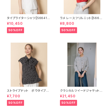
タイプライターシャツ【566410
ラメ レースフリルニット【56681
2】
01】
¥10,450
¥8,800
50%OFF
50%OFF
ストライプドット ボウタイブラ
クラシカルツイードジャケット【5
ウス【5664109】
663101】
¥7,700
¥21,450
50%OFF
50%OFF