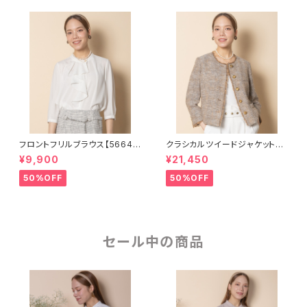
フロントフリルブラウス【56641
クラシカルツイードジャケット【5
01】
663101】
¥9,900
¥21,450
50%OFF
50%OFF
セール中の商品