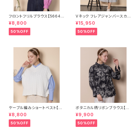
フロントフリルブラウス【56640
Vネック フレアジャンバースカー
02】
ト【5665001】
¥8,800
¥15,950
50%OFF
50%OFF
ケーブル編みショートベスト【82
ボタニカル柄リボンブラウス【56
68001】
54509】
¥8,800
¥9,900
50%OFF
50%OFF