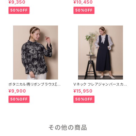
¥9,350
¥10,450
50%OFF
50%OFF
ボタニカル柄リボンブラウス【56
Vネック フレアジャンバースカー
54509】
ト【5665001】
¥9,900
¥15,950
50%OFF
50%OFF
その他の商品