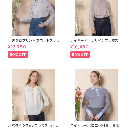
手書き風プリント フロントフリル
レイヤード デザインブラウス
ブラウス【8264007】
【5664007】SET可
¥13,750
¥10,450
50%OFF
50%OFF
ボウタイシフォンブラウス【566
バイカラーポロニット【825860
4003】
5】