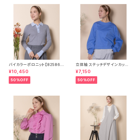
バイカラーポロニット【825860
立体袖 ステッチデザインカットソ
5】
ー【8260002】
¥10,450
¥7,150
50%OFF
50%OFF