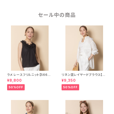
セール中の商品
ラメ レースフリルニット【56681
リネン混レイヤードブラウス【82
01】
64109】
¥8,800
¥9,350
50%OFF
50%OFF