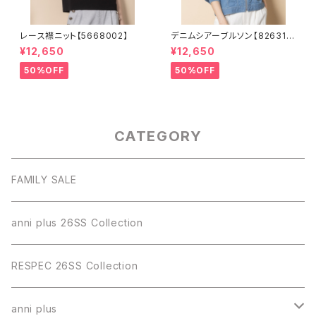
レース襟ニット【5668002】
デニムシアーブルソン【826310
3】
¥12,650
¥12,650
50%OFF
50%OFF
CATEGORY
FAMILY SALE
anni plus 26SS Collection
RESPEC 26SS Collection
anni plus