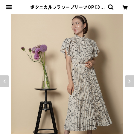
ボタニカルフラワープリーツOP【30
51501】 | granyamaki official s
hop