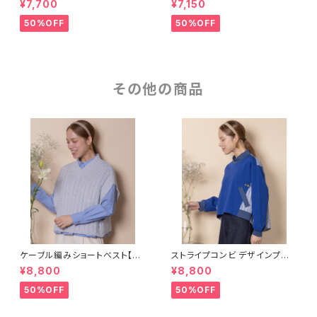
¥7,700
¥7,150
50%OFF
50%OFF
その他の商品
ケーブル編みショートベスト【82
ストライプコンビ デザインプル
68001】
オーバー【8260001】
¥8,800
¥8,800
50%OFF
50%OFF