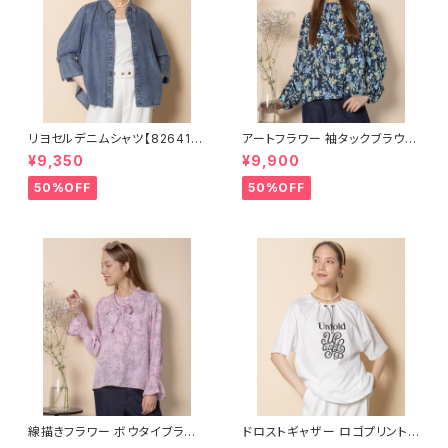
リヨセルデニムシャツ【826410
アートフラワー 袖タックブラウス
5】
【5664006】
¥9,350
¥9,900
50%OFF
50%OFF
線描きフラワー ボウタイブラウ
ドロストギャザー ロゴプリントカ
ス【5664004】
ットソー【8260103】