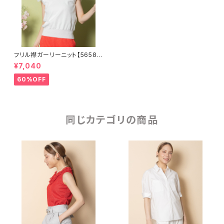
フリル襟ガーリーニット【56581
01】
¥7,040
60%OFF
同じカテゴリの商品