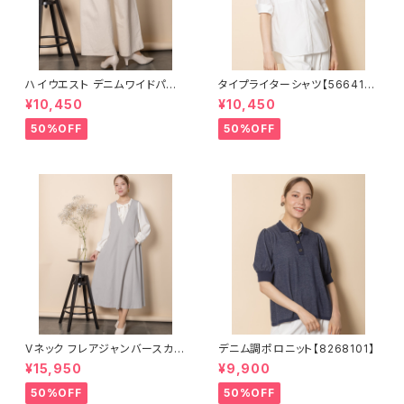
ハイウエスト デニムワイドパン
タイプライターシャツ【566410
ツ【8267002】
2】
¥10,450
¥10,450
50%OFF
50%OFF
Vネック フレアジャンバースカー
デニム調ポロニット【8268101】
ト【5665001】
¥15,950
¥9,900
50%OFF
50%OFF