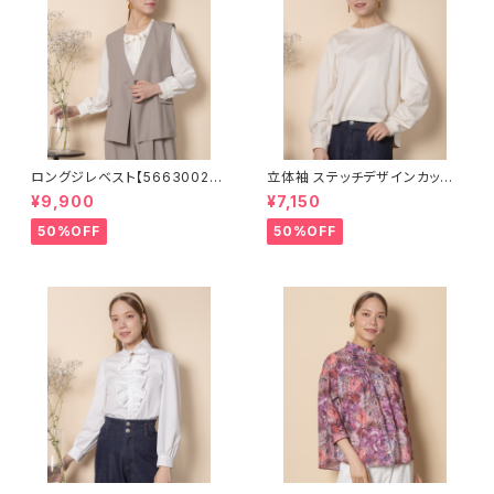
ロングジレベスト【5663002】S
立体袖 ステッチデザインカットソ
ET可
ー【8260002】
¥9,900
¥7,150
50%OFF
50%OFF