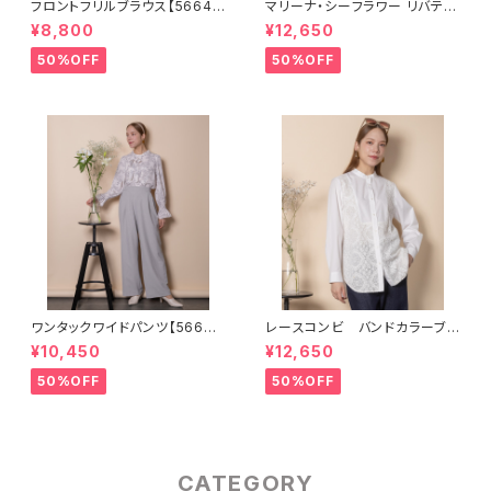
フロントフリルブラウス【56640
マリーナ・シーフラワー リバティ
02】
ブラウス【5664103】
¥8,800
¥12,650
50%OFF
50%OFF
ワンタックワイドパンツ【56670
レースコンビ バンドカラーブラ
01】SET可
ウス【8264005】
¥10,450
¥12,650
50%OFF
50%OFF
CATEGORY