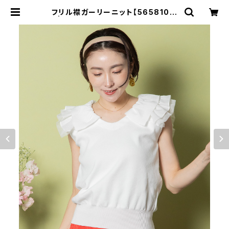
フリル襟ガーリーニット【5658101】
| granyamaki official shop